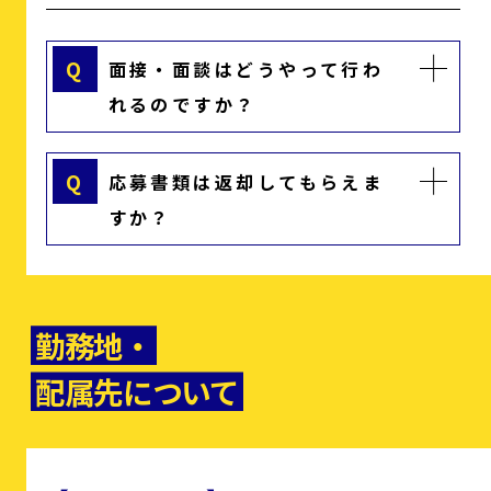
Q
面接・面談はどうやって行わ
コーポレートサイト
オウンドメディア
れるのですか？
ゼネコン事業採用
ゼネコン意匠設計採用
ゼネコン関西拠点採用
キャリア採用
#越境採用
品質向上の取り組み
デザイン注文住宅特設サイ
ゼネコン事業スペシャルサ
Q
応募書類は返却してもらえま
ト
イト
すか？
勤務地・
配属先について