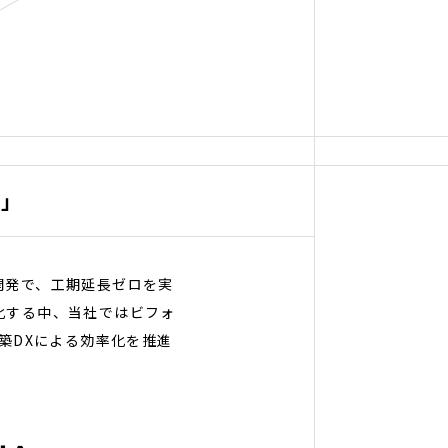
X」
開発で、工期延長ゼロを実
化する中、当社ではビフォ
築DXによる効率化を推進