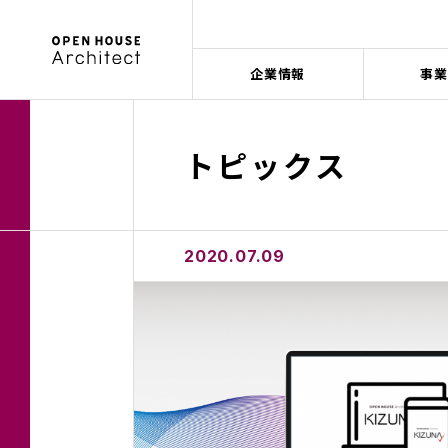
企業情報
事業
ABOUT
SERVICE
WORKS
SUSTAINABILITY
RECRUIT
トピックス
企業情報
建築事例
事業領域
採用情報
サステナビリティ
私たち
個人の
戸建住
オープ
新卒採
サステ
注文住
ご入居
2020.07.09
図解で
キャリ
サステ
デザイ
お客様
６つの
ゼネコ
環境
家づく
フォト
会社概
ゼネコ
OWNE
拠点・
ゼネコ
LIFE 
#越境