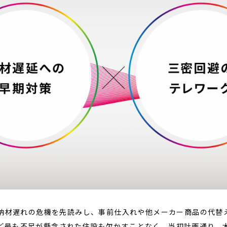
ら、納材遅れの危機を先読みし、事前仕入れや他メーカー商品の代替
ど最も不足が懸念された住設も欠かすことなく、当初計画通り、