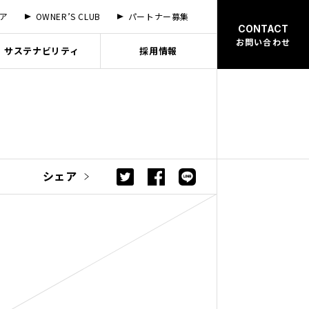
ア
OWNER’S CLUB
パートナー募集
CONTACT
お問い合わせ
サステナビリティ
採用情報
SIGN PARK
ル展示場
ス
シェア
の取り組み
の取り組み
らい
ル展示場