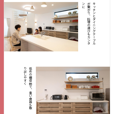
キ
ッ
チ
ン
と
ダ
イ
ニ
ン
グ
テ
ー
ブ
ル
が
繋
が
り
、
料
理
の
運
び
も
カ
ン
タ
ン
に
低
め
の
棚
収
納
で
、
重
い
食
器
も
取
り
出
し
や
す
く