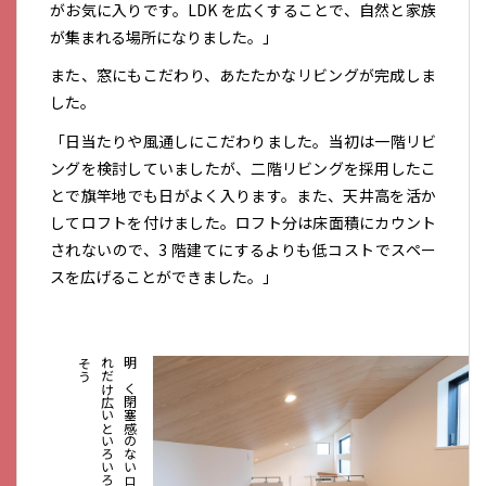
がお気に入りです。LDK を広くすることで、自然と家族
が集まれる場所になりました。」
また、窓にもこだわり、あたたかなリビングが完成しま
した。
「日当たりや風通しにこだわりました。当初は一階リビ
ングを検討していましたが、二階リビングを採用したこ
とで旗竿地でも日がよく入ります。また、天井高を活か
してロフトを付けました。ロフト分は床面積にカウント
されないので、3 階建てにするよりも低コストでスペー
スを広げることができました。」
明
る
く
閉
塞
感
の
な
い
ロ
フ
ト
。
こ
れ
だ
け
広
い
と
い
ろ
い
ろ
活
用
で
き
そ
う