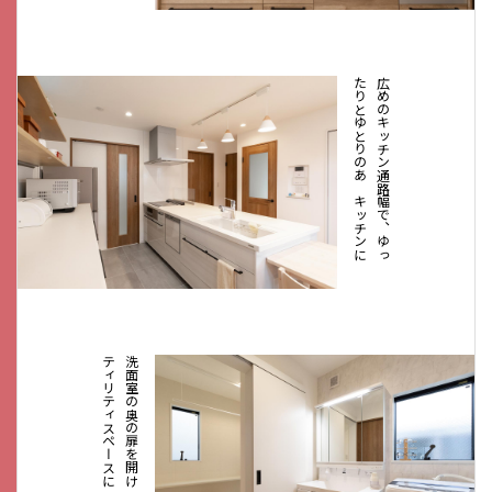
広
め
の
キ
ッ
チ
ン
通
路
幅
で
、
ゆ
っ
た
り
と
ゆ
と
り
の
あ
る
キ
ッ
チ
ン
に
洗
面
室
の
奥
の
扉
を
開
け
る
と
ユ
ー
テ
ィ
リ
テ
ィ
ス
ペ
ー
ス
に