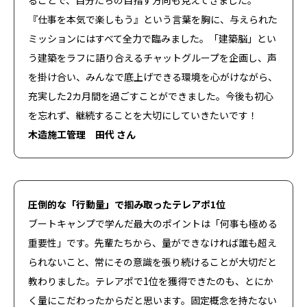
ることで、自分たちの目指す方向も見えてきました。
『仕事を本気で楽しもう』という言葉を胸に、与えられた
ミッションにはすべて全力で臨みました。「建築脳」とい
う建築をラフに語り合えるチャットグループを企画し、声
を掛け合い、みんなで底上げできる環境を心がけながら、
充実した2カ月間を過ごすことができました。今後も初心
を忘れず、継続することを大切にしていきたいです！
木造施工管理 田代 さん
圧倒的な「行動量」で掴み取ったテレアポ1位
ブートキャンプで学んだ最大のポイントは「何事も極める
重要性」です。先輩たちから、量ができなければ誰も超え
られないこと、常にその意識を張り続けることが大切だと
教わりました。テレアポで1位を獲得できたのも、とにか
く量にこだわったからだと思います。固定概念を持たない
Menu