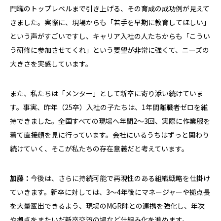
門職のトップレベルまで引き上げる、その育成の成功例が見えて
きました。実際に、現場からも「若手を早期に教育してほしい」
という声がすごいですし、キャリア入社の人たちからも「こうい
う研修に参加させてくれ」という要望が非常に強くて、ニーズの
大きさを実感しています。
また、私たちは「メンター」として新卒に寄り添い続けていま
す。事実、昨年（25卒）入社の子たちは、1年間離職者ゼロを維
持できました。全国すべての現場へ年間2〜3回、実際に作業服を
着て直接顔を見に行っています。会社にいるうちはずっと関わり
続けていく、そこが私たちの存在意義だと考えています。
加藤：
今後は、さらに持続可能で再現性のある組織戦略を仕掛け
ていきます。新卒に対しては、3〜4年後にマネージャーや拠点長
を大量輩出できるよう、現場のMGR陣との連携を強化し、年次
や拠点をまたいだ新卒交流の場など仕組み化を進めます。