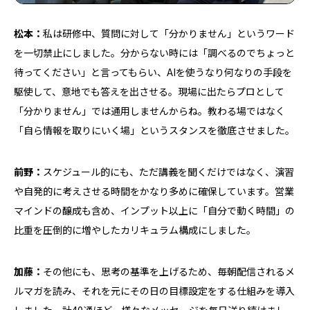
松本：
私は研修中、質問に対して「分かりません」というワード
を一切禁止にしました。分からない時には「調べるのでちょっと
待ってください」と言ってもらい、AIを使うなり何なりの手段を
駆使して、意地でも答えを出させる。現場に出たらプロとして
「分かりません」では通用しませんからね。教わる場ではなく
「自ら情報を取りにいく場」というスタンスを徹底させました。
前野：
スケジュール的にも、ただ講義を聞くだけではなく、演習
や自発的に考えさせる時間をかなり多めに確保しています。営業
マインドの醸成も含め、インプット以上に「自分で動く時間」の
比重を圧倒的に増やしたカリキュラム構成にしました。
加藤：
その他にも、思考の基準を上げるため、毎朝配信されるメ
ルマガを読み、それを元にその日の目標設定をする仕組みを導入
しました。計40通ほど、様々なメッセージを毎日送り続けまし