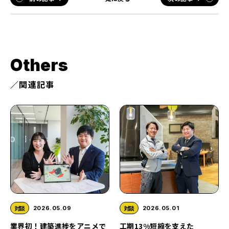
Others
関連記事
対談
対談
2026.05.09
2026.05.01
業界初！建築進捗をアニメで
工期13%短縮を支えた