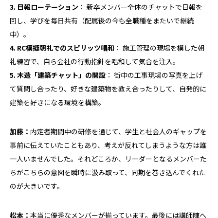
3. 日報ローテーション
： 新卒メンバー全体のチャットで日報を
回し、学びを毎日共有（配属後の今も全職種をまたいで継続
中）。
4. RC模擬朝礼でのスピリッツ唱和
： 施工管理の現場を模した朝
礼練習で、自ら会社の行動指針を唱和して気合を注入。
5. 木造「建築チャット」の開設
： 街中の工事現場の写真を上げ
て質問し合ったり、好きな建築物を教え合ったりして、自発的に
建築を好きになる環境を構築。
加藤：
内定者期間中の研修を通じて、学生と社会人のギャップを
事前に伝えていたこともあり、考えが反れてしまうような方は誰
一人いませんでした。それどころか、リーダーとなるメンバーた
ちがこちらの意図を瞬時に汲み取って、同期を巻き込んでくれた
のが大きいです。
松本：
本当に優秀なメンバーが揃っています。最後には講師陣へ