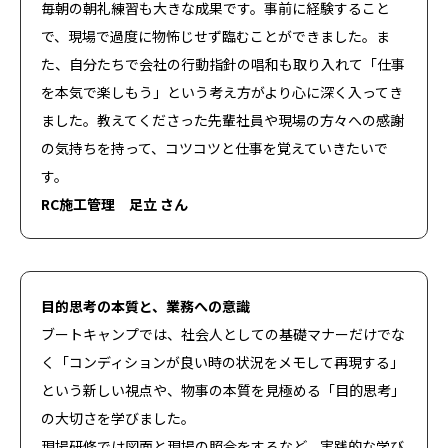
毎朝の朝礼練習も大きな成果です。事前に経験すること
異職種からの転職
500時間研修
新卒採用
で、現場で過度に物怖じせず臨むことができました。ま
キャリア採用
グッドデザイン賞
た、自分たちで会社の行動指針の唱和も取り入れて「仕事
を本気で楽しもう」という考え方がより心に深く入ってき
VIEW MORE
ました。教えてくださった先輩社員や現場の方々への感謝
の気持ちを持って、コツコツと仕事を覚えていきたいで
す。
RC施工管理 足立 さん
コーポレートサイト
新卒採用
キャリア採用
目的思考の本質と、業務への意識
ゼネコン事業採用
ゼネコン意匠設計採用
ブートキャンプでは、社会人としての基礎マナーだけでな
ゼネコン関西拠点採用
#越境採用
く「コンディションが良い時の状況をメモして再現する」
品質向上の取り組み
ゼネコン事業特設サイト
という新しい視点や、物事の本質を見極める「目的思考」
デザイン注文住宅特設サイト
パーチャル展示場
の大切さを学びました。
現場研修では図面と現場の照合をするなど、実践的な学び