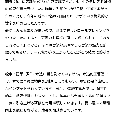
前野：
5月に店舗配属された営業職ですが、4月中のテレアポ研修
の成果が異次元でした。昨年の先輩たちが2日間で110アポだっ
たのに対し、今年の新卒17名は2日間で195アポという驚異的な
数字を叩き出したんです。
最初はみんな電話が怖いので、あえて厳しいロールプレイングを
やりました。すると、実際のお客様が優しく感じられて「これな
ら行ける！」となる。あとは営業部長陣からも営業の魅力を熱く
語ってもらい、チーム戦で盛り上がったことがこの結果に繋がり
ました。
松本：
建築（RC・木造）側も負けていません。木造施工管理で
は、すでに全員に物件を1棟担当してもらい、現場に完全直結し
たインプットを行っています。また、RC施工管理では、超専門
的な「鉄筋特訓」をスタートし、基本から学者レベルの知識まで
一気に引き上げる研修を毎月継続していきます。良い意味で職種
同士を競わせながら、成長を加速させています。