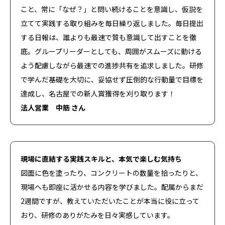
こと、常に「なぜ？」と問い続けることを意識し、仮説を
立てて実践する取り組みを毎日繰り返しました。毎日提出
TOP
する日報は、誰よりも最速で質も意識して出すことを徹
とは
ArchitectNow
底。グループリーダーとしても、周囲がスムーズに動ける
対談
よう配慮しながら最速での進捗共有を追求しました。研修
で学んだ基礎を大切に、妥協せず圧倒的な行動量で目標を
インタビュー
達成し、名古屋での新人賞獲得を刈り取ります！
特集
法人営業 中筋 さん
#Tag
現場に直結する実践スキルと、本気で楽しむ気持ち
20代所長
異業界からの転職
品質管理部
図面に色を塗ったり、コンクリートの数量を拾ったりと、
誠実品質
信頼関係
男性育児休業
現場へも即座に活かせる内容を学びました。配属からまだ
総合建築
LIFE DESIGN PARK
いい家づくり
2週間ですが、教えていただいたことが本当に役に立って
DX
ダイバーシティ推進
支援制度
おり、研修のありがたみを日々実感しています。
女性のキャリア
業界経験者
業界未経験