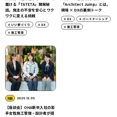
届ける「TATETA」開発秘
「Architect Jump」とは。
話。施主の不安を安心とワク
現場 × DXの裏側トーク
ワクに変える挑戦
DX
パートナーシップ
いい家づくり
DX
施工管理
施工管理
対談
2025.12.05
【座談会】OHA新卒入社の若
手女性施工管理・設計者が語