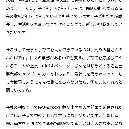
八嶋：
将来的には、注文住宅の設計にも携わりたいという想いが
インタビュー
あります。ただ、子どもたちが小さい今は、時間の制約がある現
在の業務が自分に合っているとも感じています。子どもたちが成
特集
長し、生活も落ち着いてきたタイミングで、新しい挑戦をしてい
きたいです。
#Tag
今こうして仕事と子育てを両立できているのは、周りの皆さんの
20代所長
異業界からの転職
品質管理部
おかげです。日々の業務がある中でも支え、子育てを応援してく
誠実品質
信頼関係
男性育児休業
れるチームや上長、CADオペレーターさんをはじめとする名古屋
総合建築
LIFE DESIGN PARK
いい家づくり
事業部のメンバーの力になれるよう、設計力を高めたいです。も
DX
ダイバーシティ推進
支援制度
し今後同じようにママ社員になる方がいたら、何か力になれると
女性のキャリア
業界経験者
業界未経験
嬉しいですね。
異職種からの転職
500時間研修
新卒採用
キャリア採用
グッドデザイン賞
会社の制度として時短勤務の対象が小学校入学前まで延長された
ことは、子育て中の身として本当にありがたいです。仕事と家
VIEW MORE
庭、両方を大切にできる選択肢が持てることは、大きな支えにな