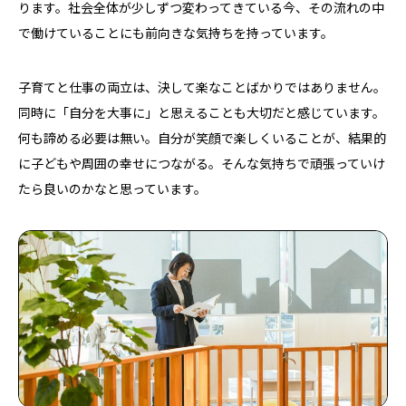
ります。社会全体が少しずつ変わってきている今、その流れの中
で働けていることにも前向きな気持ちを持っています。
子育てと仕事の両立は、決して楽なことばかりではありません。
同時に「自分を大事に」と思えることも大切だと感じています。
コーポレートサイト
新卒採用
キャリア採用
何も諦める必要は無い。自分が笑顔で楽しくいることが、結果的
ゼネコン事業採用
ゼネコン意匠設計採用
に子どもや周囲の幸せにつながる。そんな気持ちで頑張っていけ
ゼネコン関西拠点採用
#越境採用
たら良いのかなと思っています。
品質向上の取り組み
ゼネコン事業特設サイト
デザイン注文住宅特設サイト
パーチャル展示場
プライバシーポリシー
お問い合わせ
© 2026 OPEN HOUSE Architect CO., LTD.