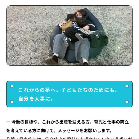
これからの夢へ。子どもたちのためにも、
Menu
自分を大事に。
TOP
ー 今後の目標や、これから出産を迎える方、育児と仕事の両立
とは
ArchitectNow
を考えている方に向けて、メッセージをお願いします。
対談