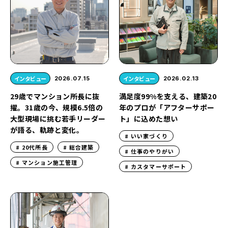
インタビュー
インタビュー
2026.07.15
2026.02.13
29歳でマンション所長に抜
満足度99%を支える、建築20
擢。31歳の今、規模6.5倍の
年のプロが「アフターサポー
大型現場に挑む若手リーダー
ト」に込めた想い
が語る、軌跡と変化。
いい家づくり
20代所長
総合建築
仕事のやりがい
マンション施工管理
カスタマーサポート