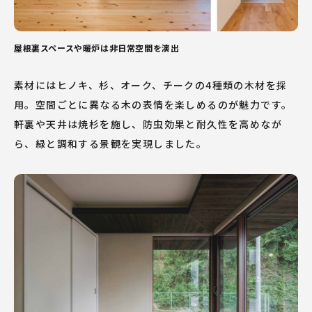
ルームツアー
注文住宅
家づくりの流れ
屋根裏スペースや暖炉は非日常空間を演出
FEATURES
オープンハウス・
アーキテクト
PERFORMANCE
素材にはヒノキ、杉、オーク、チークの4種類の木材を採
デザイン住宅を
好価格で
高性能な家づくり
用。空間ごとに異なる木の表情を楽しめるのが魅力です。
あらゆる土地に
対応可能
軒裏や天井は焼杉を施し、防虫効果と耐久性を高めなが
MODEL HOUSE
強固な品質管理体制
ら、緑と調和する景観を実現しました。
LIFE DESIGN PARK 3D
全員建築で品質向上
アフターサービス
AREA
店舗紹介
INTERVIEW
お客様インタビュー
OTHER
スタッフ紹介
採用情報