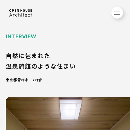
INTERVIEW
自然に包まれた
温泉旅館のような住まい
東京都青梅市 Y様邸
01
02
03
3Dモデルハウス紹介
注文住宅
スタッフ紹介
実例紹介
家づくりの流れ
採用情報
オープンハウス・アーキテクト
デザイン住宅を好価格で提供し
あらゆる
について
ます