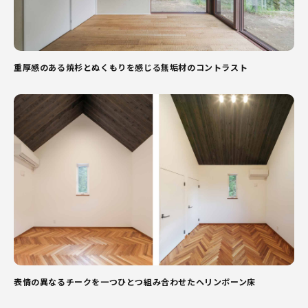
お客様相談窓口
アフターサポートのご依頼・ご相談
重厚感のある焼杉とぬくもりを感じる無垢材のコントラスト
オーナーズクラブ
採用情報
オウンドメディア
資料請求・ご相談
ご来場予約
表情の異なるチークを一つひとつ組み合わせたヘリンボーン床