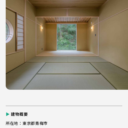
04
05
06
強固な品質管理体制があります
全員建築で品質向上を実現しま
お客様満
す
サービス
建物概要
所在地
東京都青梅市