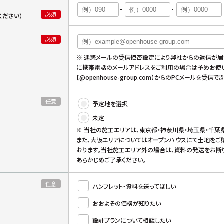
-
-
必須
ください）
必須
※ 迷惑メールの受信拒否設定により弊社からの返信が届
に携帯電話のメールアドレスをご利用の場合は予めお使
【@openhouse-group.com】からのPCメールを受
任意
予定地を選択
未定
※ 当社の施工エリアは、東京都・神奈川県・埼玉県・千葉
また、大阪エリアについてはオープンハウスにて土地をご
おります。当社施工エリア外の場合は、資料の発送をお断
あらかじめご了承ください。
任意
パンフレット・資料を送ってほしい
おおよその価格が知りたい
設計プランについて相談したい