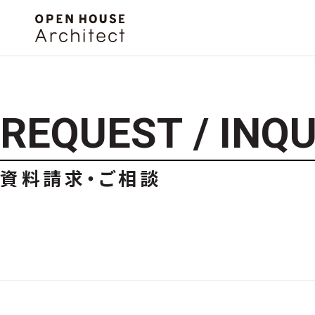
R
E
Q
U
E
S
T
/
I
N
Q
資料請求・ご相談